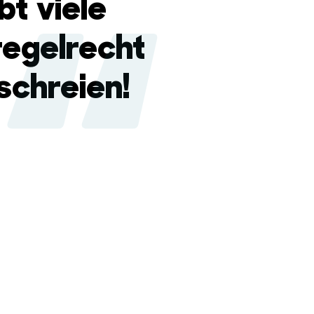
bt viele
regelrecht
schreien!