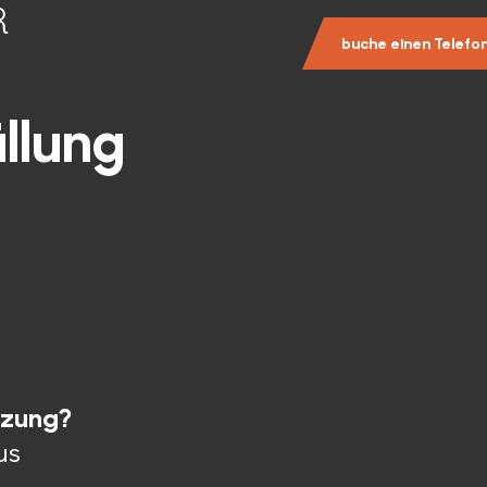
buche einen Telefo
üllung
tzung?
us