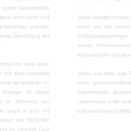
, geben Denkanstöße
 bereichert Geist und
Seine Grundprinzipien 
ele beruhigen und den
lösen und die innere
ende Überflutung der
Einfühlungsvermögen 
.
selbst hineinzuhören
aufzuarbeiten und gem
hrten ihn nach einer
on mit dem Handwerk
Vieles von dem, was R
itete als Verkäufer im
nicht wissenschaftli
t Manager für einen
Erkenntnisse, abgele
nd in Nürnberg ein
Lebensfluss einer unt
ter wagte er sich mit
und seelischen Entfalt
keit. Am 26.10.1991
 und lag mehrere Tage