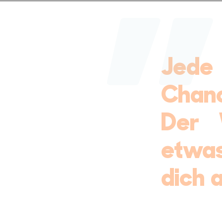
Jede
Chanc
Der 
etwas
dich 