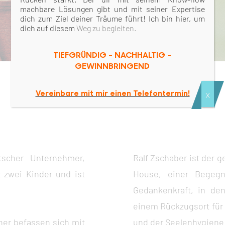
machbare Lösungen gibt und mit seiner Expertise
Biografie
dich zum Ziel deiner Träume führt! Ich bin hier, um
dich auf diesem
Weg zu begleiten.
TIEFGRÜNDIG – NACHHALTIG –
GEWINNBRINGEND
Vereinbare mit mir einen Telefontermin!
x
tscher Unternehmer,
Ralf Zschaber ist der g
 zwei Kinder und ist
House, einer Begegnu
Gedankenkraft, in de
einem Rückzugsort für 
er befassen sich mit
und der Seelenhygiene 