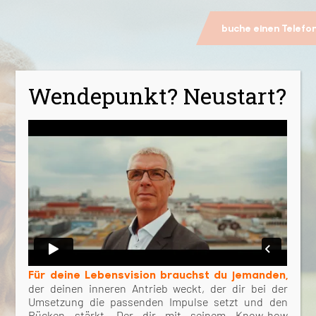
buche einen Telefo
Wendepunkt? Neustart?
Ralf Zschaber
Life Coach - Mentor - Buchautor
Für deine Lebensvision brauchst du jemanden,
der deinen inneren Antrieb weckt, der dir bei der
Umsetzung die passenden Impulse setzt und den
Rücken stärkt. Der dir mit seinem Know-how